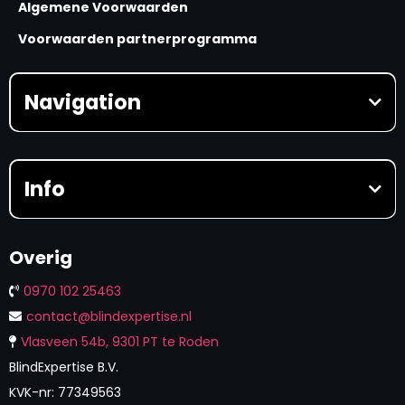
Algemene Voorwaarden
Voorwaarden partnerprogramma
Navigation
HOME
Waarom BLindExpertise?
Prijzen
Info
AI Masterclasses
AI Masterclass beginner
AI Masterclass advanced
Online cursussen
AI Masterclass professional
Installatiebedrijven
Getuigenissen
Overig
Kennisondernemers
Toegang geven
Automatisering van Marketing
Contact
0970 102 25463
Vacatures
Partnerprogramma
Blog
contact@blindexpertise.nl
Groeigesprek
Nieuws
Websitereview
Zo werken we
Vlasveen 54b, 9301 PT te Roden
MijnMarketingMachine
BlindExpertise B.V.
KVK-nr: 77349563