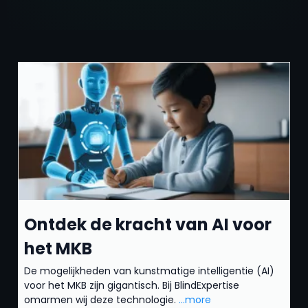
Ontdek de kracht van AI voor
het MKB
De mogelijkheden van kunstmatige intelligentie (AI)
voor het MKB zijn gigantisch. Bij BlindExpertise
omarmen wij deze technologie.
...more