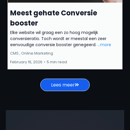
Meest gehate Conversie
booster
Elke website wil graag een zo hoog mogelijk
conversieratio. Toch wordt er meestal een zeer
eenvoudige conversie booster genegeerd.
...more
CMS ,
Online Marketing
February 16, 2026
•
5 min read
Lees meer