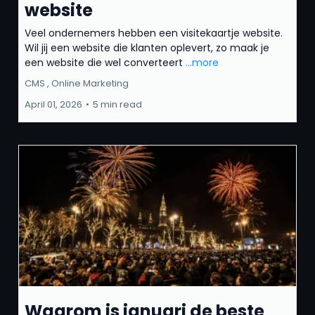
website
Veel ondernemers hebben een visitekaartje website.
Wil jij een website die klanten oplevert, zo maak je
een website die wel converteert
...more
CMS ,
Online Marketing
April 01, 2026
•
5 min read
Waarom is januari de beste