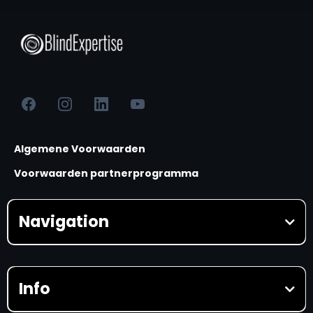
Algemene Voorwaarden
Voorwaarden partnerprogramma
Navigation
HOME
Waarom BLindExpertise?
Prijzen
Info
AI Masterclasses
AI Masterclass beginner
AI Masterclass advanced