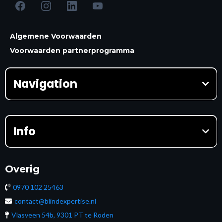
Algemene Voorwaarden
Voorwaarden partnerprogramma
Navigation
HOME
Waarom BLindExpertise?
Prijzen
Info
AI Masterclasses
AI Masterclass beginner
AI Masterclass advanced
Online cursussen
AI Masterclass professional
Installatiebedrijven
Getuigenissen
Overig
Kennisondernemers
Toegang geven
Automatisering van Marketing
Contact
Vacatures
0970 102 25463
Partnerprogramma
Blog
contact@blindexpertise.nl
Groeigesprek
Nieuws
Websitereview
Zo werken we
Vlasveen 54b, 9301 PT te Roden